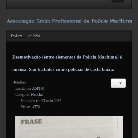
ASPPM
Acerca da ASPPM
Está em...
ASPPM
Contactos
Estatutos e Regulamentos
Desmotivação (entre elementos da Policia Marítima) é
Formulários
Pareceres da DN
imensa. São tratados como polícias de casta baixa.
NIBS e IBAN
Detalhes
Escrito por
ASPPM
Atividades
Categoria:
Notícias
Publicado em 23 maio 2017
Informação
Visitas: 4576
Publicações Úteis
Suporte
Legislação