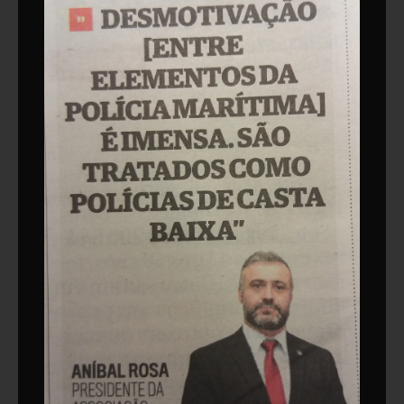
Jurisprudência
MACAREU
Área de Imprensa
Notícias
Comunicados de Imprensa
Opinião
Vídeos
Links Úteis