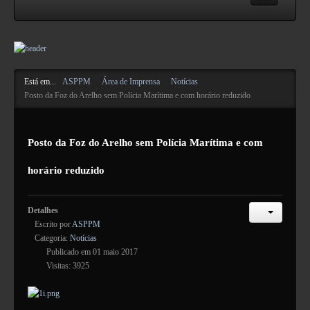
ASPPM
Acerca da ASPPM
Está em...
ASPPM
Área de Imprensa
Notícias
Contactos
Posto da Foz do Arelho sem Polícia Marítima e com horário reduzido
Estatutos e Regulamentos
Formulários
Posto da Foz do Arelho sem Polícia Marítima e com
Pareceres da DN
horário reduzido
NIBS e IBAN
Atividades
Detalhes
Escrito por
ASPPM
Categoria:
Informação
Notícias
Publicado em 01 maio 2017
Publicações Úteis
Visitas: 3925
Suporte
Legislação