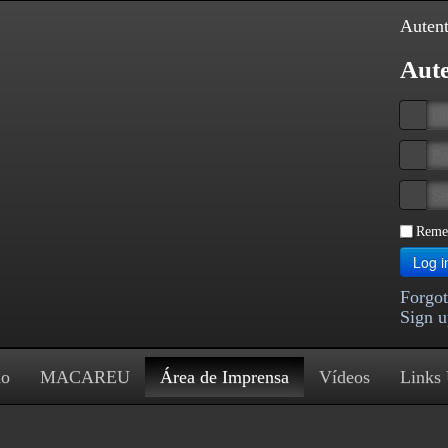
Autent
Aute
Reme
Log i
Forgot
Sign u
ão
MACAREU
Área de Imprensa
Vídeos
Links 