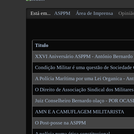
Está em...
ASPPM
Área de Imprensa
Opiniã
Título
XXVI Aniversário ASPPM - António Bernardo
Condição Militar é uma questão de Sociedade 
A Polícia Marítima por uma Lei Organica - An
O Direito de Associação Sindical dos Militares
Juiz Conselheiro Bernardo olaço - POR O
AMN E A CAMUFLAGEM MILITARISTA
O Post-posse na ASPPM
A polícia numa ótica constitucional