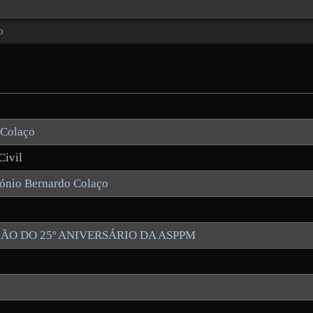
o
 Colaço
Civil
tónio Bernardo Colaço
CASIÃO DO 25º ANIVERSÁRIO DA ASPPM