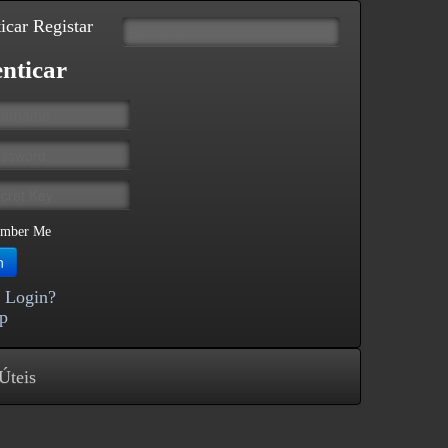
icar
Registar
nticar
mber Me
n
 Login?
p
Úteis