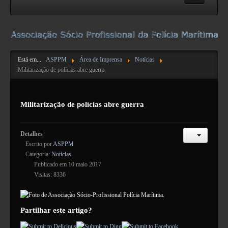
ASPPM
Acerca da ASPPM
Está em...
ASPPM
Área de Imprensa
Notícias
Contactos
Militarização de polícias abre guerra
Estatutos e Regulamentos
Formulários
Militarização de polícias abre guerra
Pareceres da DN
NIBS e IBAN
Detalhes
Escrito por
ASPPM
Atividades
Categoria:
Notícias
Publicado em 10 maio 2017
Visitas: 8336
Informação
Publicações Úteis
Partilhar este artigo?
Suporte
Legislação